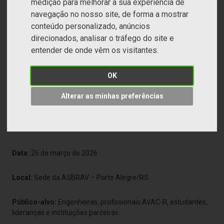
medição para melhorar a sua experiência de
navegação no nosso site, de forma a mostrar
conteúdo personalizado, anúncios
direcionados, analisar o tráfego do site e
entender de onde vêm os visitantes.
OK
Encontro Mulheres que Inspiram no AVAC-R
Alterar as minhas preferências
Um salto para a sua vida
Data:
26 de março de 2026
Local:
Sede da ASBRAV – Porto Alegre/RS
Público-alvo:
Engenheiras, profissionais AVAC-R, estudantes,
lideranças e instituições parceiras.