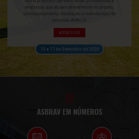
como propósito também atrair profissionais e
empresas que atuam diretamente no projeto,
comissionamento, instalação e manutenção de
sistemas AVAC-R.
ACESSE O SITE
15 a 17 de Setembro de 2026
ASBRAV EM NÚMEROS