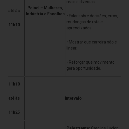
reais e diversas.
Painel – Mulheres,
até às
Indústria e Escolhas
• Falar sobre decisões, erros,
mudanças de rota e
11h10
aprendizados.
• Mostrar que carreira não é
linear.
• Reforçar que movimento
gera oportunidade.
11h10
até às
Intervalo
11h25
Palestrante:
Caroline Lucion