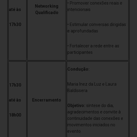
• Promover conexões reais e
Networking
até às
intencionais
Qualificado
17h30
• Estimular conversas dirigidas
e aprofundadas
• Fortalecer a rede entre as
participantes
Condução:
Maria Inez da Luz e Laura
17h30
Baldissera
até às
Encerramento
Objetivo:
síntese do dia,
agradecimentos e convite à
18h00
continuidade das conexões e
movimentos iniciados no
evento.