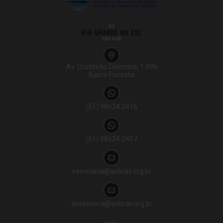
SEDE
RIO GRANDE DO SUL
PORTO ALEGRE
Av. Cristóvão Colombo, 1.496
Bairro Floresta
(51) 98634·2416
(51) 98634·2417
secretaria@asbrav.org.br
assessoria@asbrav.org.br