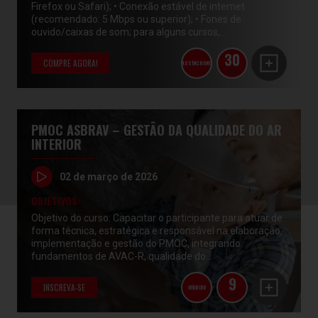
Firefox ou Safari); • Conexão estável de internet
(recomendado: 5 Mbps ou superior); • Fones de
ouvido/caixas de som; para alguns cursos,...
30
COMPRE AGORA!
ASSÍNCRONO
HORAS
PMOC ASBRAV – GESTÃO DA QUALIDADE DO AR
INTERIOR
02 de março de 2026
OBJETIVOS:
Objetivo do curso: Capacitar o participante para atuar de
forma técnica, estratégica e responsável na elaboração,
implementação e gestão do PMOC, integrando
fundamentos de AVAC-R, qualidade do...
9
INSCREVA-SE
HÍBRIDO
HORAS