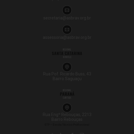
secretaria@asbrav.org.br
assessoria@asbrav.org.br
REGIONAL
SANTA CATARINA
JOINVILLE
Rua Pof. Ricardo Buss, 43
Bairro Saguaçu
REGIONAL
PARANÁ
CURITIBA
Rua Engº Rebouças, 2213
Bairro Rebouças
ETP – Escola Técnico Profissional