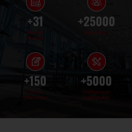
31
25000
Anos de
Associados
Atuação
150
5000
Cursos
Profissionais
Oferecidos
Capacitados