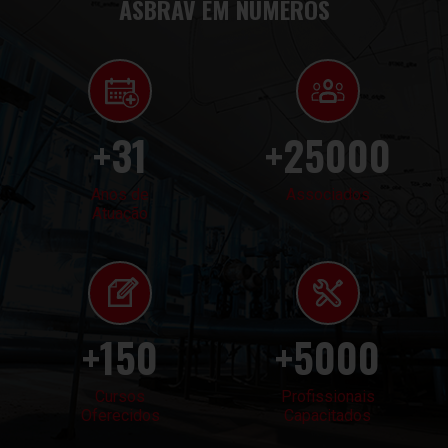
ASBRAV EM NÚMEROS
31
25000
Anos de
Associados
Atuação
150
5000
Cursos
Profissionais
Oferecidos
Capacitados