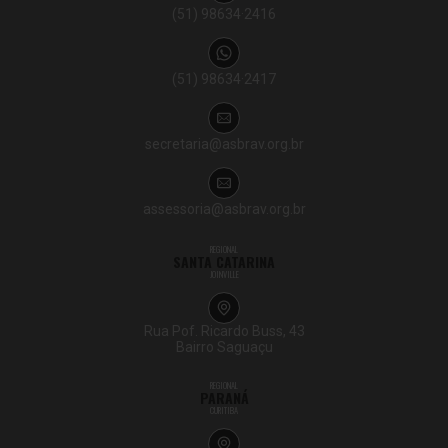
(51) 98634·2416
(51) 98634·2417
secretaria@asbrav.org.br
assessoria@asbrav.org.br
REGIONAL
SANTA CATARINA
JOINVILLE
Rua Pof. Ricardo Buss, 43
Bairro Saguaçu
REGIONAL
PARANÁ
CURITIBA