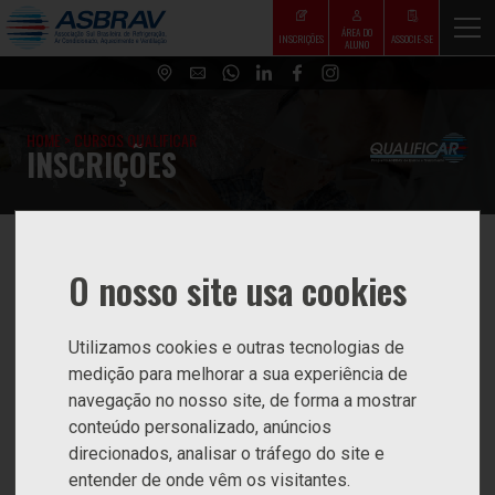
ÁREA DO
INSCRIÇÕES
ASSOCIE-SE
ALUNO
HOME
>
CURSOS QUALIFICAR
INSCRIÇÕES
O nosso site usa cookies
FICHA PARA RESERVA DE VAGA NA
Utilizamos cookies e outras tecnologias de
PRÓXIMA EDIÇÃO
medição para melhorar a sua experiência de
navegação no nosso site, de forma a mostrar
conteúdo personalizado, anúncios
direcionados, analisar o tráfego do site e
entender de onde vêm os visitantes.